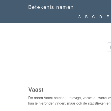
Betekenis namen
A
B
C
D
E
Vaast
De naam Vaast betekent "stevige, vaste" en wordt 
kun je hieronder vinden, maar ook de statistieken e