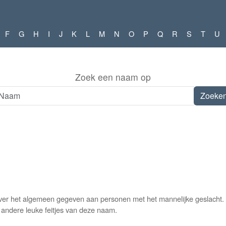
F
G
H
I
J
K
L
M
N
O
P
Q
R
S
T
U
Zoek een naam op
over het algemeen gegeven aan personen met het mannelijke geslacht.
n andere leuke feitjes van deze naam.