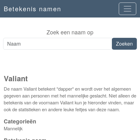
Betekenis namen
Zoek een naam op
Valiant
De naam Valiant betekent "dapper" en wordt over het algemeen
gegeven aan personen met het mannelijke geslacht. Niet alleen de
betekenis van de voornaam Valiant kun je hieronder vinden, maar
ook de statistieken en andere leuke feitjes van deze naam.
Categorieën
Mannelijk