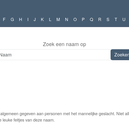
F
G
H
I
J
K
L
M
N
O
P
Q
R
S
T
U
Zoek een naam op
 algemeen gegeven aan personen met het mannelijke geslacht. Niet a
e leuke feitjes van deze naam.