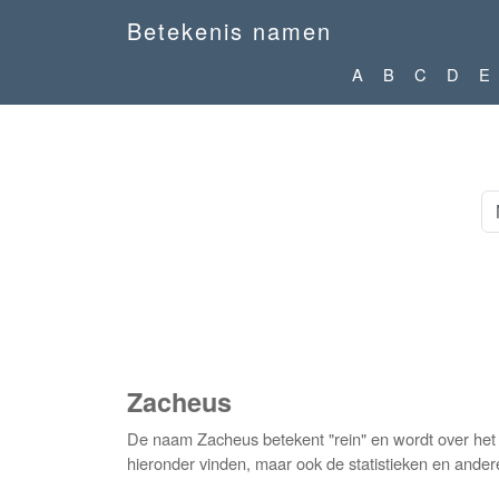
Betekenis namen
A
B
C
D
E
Zacheus
De naam Zacheus betekent "rein" en wordt over het
hieronder vinden, maar ook de statistieken en ander