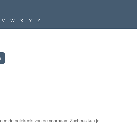
V
W
X
Y
Z
lleen de betekenis van de voornaam Zacheus kun je