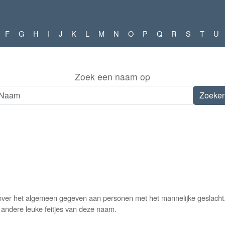
F
G
H
I
J
K
L
M
N
O
P
Q
R
S
T
U
Zoek een naam op
ver het algemeen gegeven aan personen met het mannelijke geslacht.
n andere leuke feitjes van deze naam.