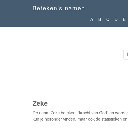
Betekenis namen
A
B
C
D
E
Zeke
De naam Zeke betekent "kracht van God" en wordt o
kun je hieronder vinden, maar ook de statistieken e