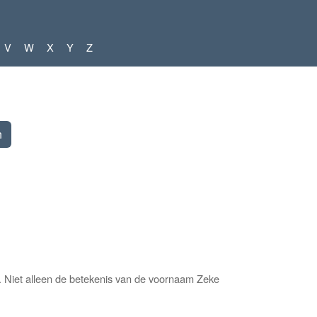
V
W
X
Y
Z
 Niet alleen de betekenis van de voornaam Zeke