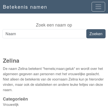
Betekenis namen
Zoek een naam op
Zelina
De naam Zelina betekent "hemels;maan;geluk" en wordt over het
algemeen gegeven aan personen met het vrouwelijke geslacht.
Niet alleen de betekenis van de voornaam Zelina kun je hieronder
vinden, maar ook de statistieken en andere leuke feitjes van deze
naam.
Categorieën
Vrouwelijk