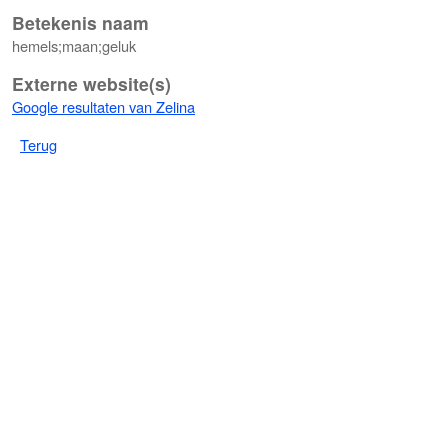
Betekenis naam
hemels;maan;geluk
Externe website(s)
Google resultaten van Zelina
Terug