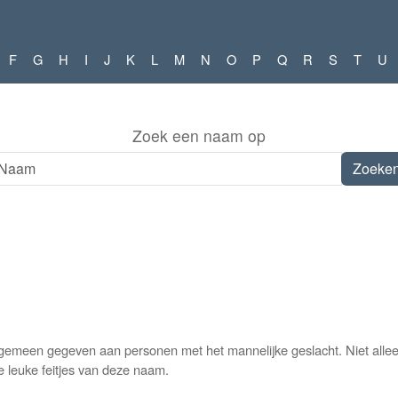
F
G
H
I
J
K
L
M
N
O
P
Q
R
S
T
U
Zoek een naam op
lgemeen gegeven aan personen met het mannelijke geslacht. Niet all
e leuke feitjes van deze naam.