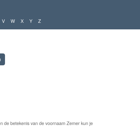
V
W
X
Y
Z
een de betekenis van de voornaam Zemer kun je