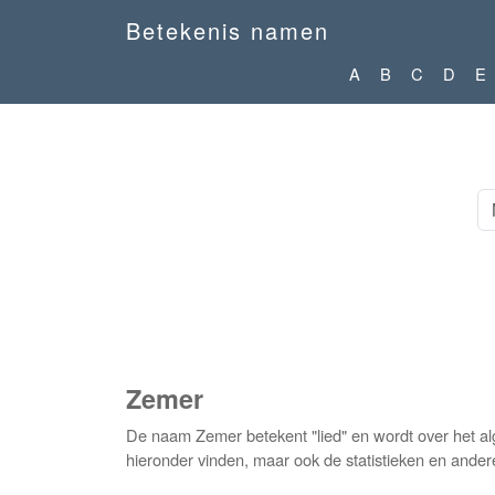
Betekenis namen
A
B
C
D
E
Zemer
De naam Zemer betekent "lied" en wordt over het a
hieronder vinden, maar ook de statistieken en ander