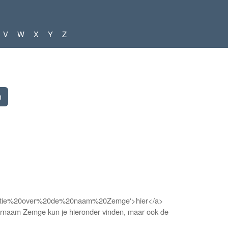
V
W
X
Y
Z
nformatie%20over%20de%20naam%20Zemge'>hier</a>
oornaam Zemge kun je hieronder vinden, maar ook de