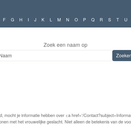
F
G
H
I
J
K
L
M
N
O
P
Q
R
S
T
U
Zoek een naam op
nd, mocht je informatie hebben over <a href='/Contact?subject=I
onen met het vrouwelijke geslacht. Niet alleen de betekenis van de v