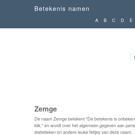
Betekenis namen
A
B
C
D
E
Zemge
De naam Zemge betekent "De betekenis is onbeke
klik." en wordt over het algemeen gegeven aan pers
statistieken en andere leuke feitjes van deze naam.