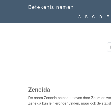
Betekenis namen
A
B
C
D
E
Zeneida
De naam Zeneida betekent "leven door Zeus" en wor
Zeneida kun je hieronder vinden, maar ook de statis