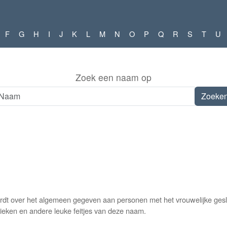
F
G
H
I
J
K
L
M
N
O
P
Q
R
S
T
U
Zoek een naam op
dt over het algemeen gegeven aan personen met het vrouwelijke gesla
tieken en andere leuke feitjes van deze naam.