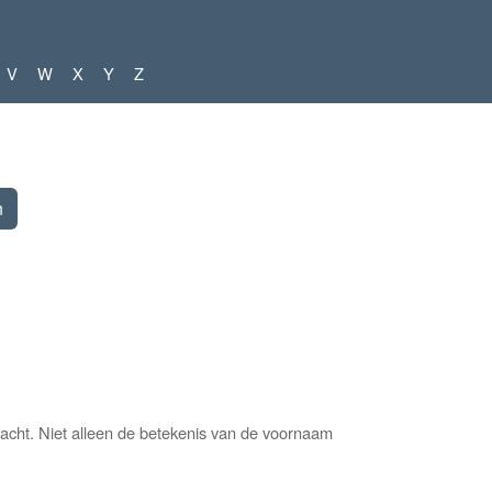
V
W
X
Y
Z
cht. Niet alleen de betekenis van de voornaam