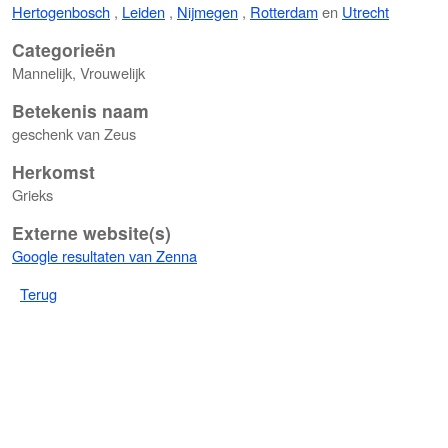
Hertogenbosch
,
Leiden
,
Nijmegen
,
Rotterdam
en
Utrecht
Categorieën
Mannelijk, Vrouwelijk
Betekenis naam
geschenk van Zeus
Herkomst
Grieks
Externe website(s)
Google resultaten van Zenna
Terug