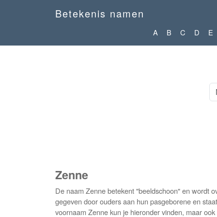
Betekenis namen
A
B
C
D
E
Zenne
De naam Zenne betekent "beeldschoon" en wordt over
gegeven door ouders aan hun pasgeborene en staat d
voornaam Zenne kun je hieronder vinden, maar ook d