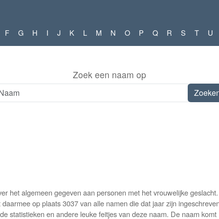
F
G
H
I
J
K
L
M
N
O
P
Q
R
S
T
U
Zoek een naam op
 het algemeen gegeven aan personen met het vrouwelijke geslacht. De
aarmee op plaats 3037 van alle namen die dat jaar zijn ingeschreven 
e statistieken en andere leuke feitjes van deze naam. De naam komt 