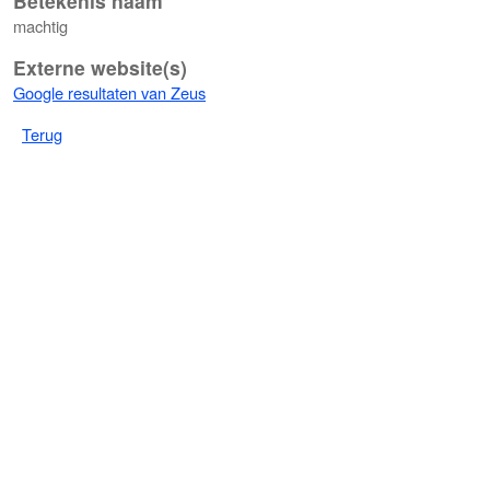
Betekenis naam
machtig
Externe website(s)
Google resultaten van Zeus
Terug