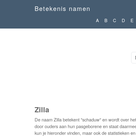
Betekenis namen
A
B
C
D
E
Zilla
De naam Zilla betekent "schaduw" en wordt over het
door ouders aan hun pasgeborene en staat daarmee op
kun je hieronder vinden, maar ook de statistieken 