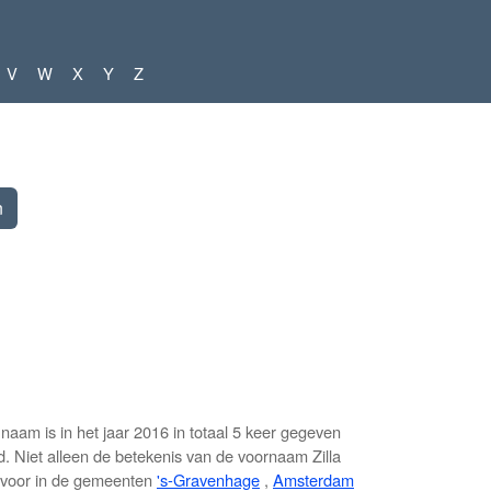
V
W
X
Y
Z
am is in het jaar 2016 in totaal 5 keer gegeven
. Niet alleen de betekenis van de voornaam Zilla
t voor in de gemeenten
's-Gravenhage
,
Amsterdam