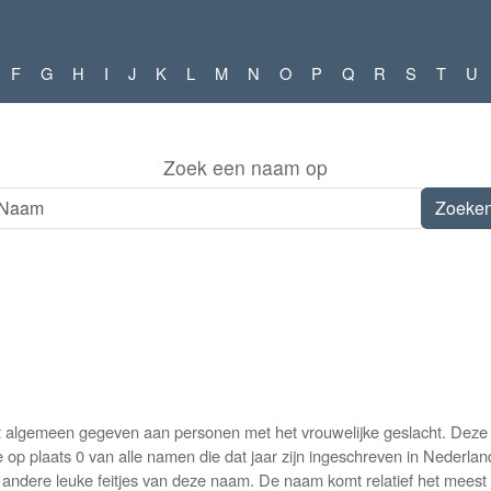
F
G
H
I
J
K
L
M
N
O
P
Q
R
S
T
U
Zoek een naam op
 algemeen gegeven aan personen met het vrouwelijke geslacht. Deze na
 plaats 0 van alle namen die dat jaar zijn ingeschreven in Nederland
en andere leuke feitjes van deze naam. De naam komt relatief het mees