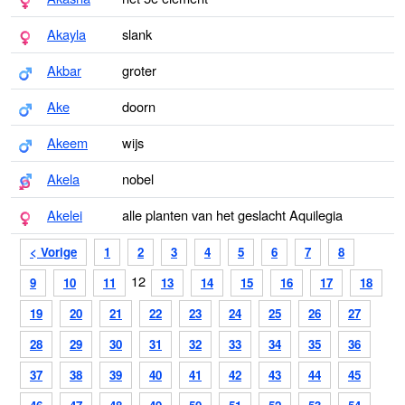
Akayla
slank
Akbar
groter
Ake
doorn
Akeem
wijs
Akela
nobel
Akelei
alle planten van het geslacht Aquilegia
< Vorige
1
2
3
4
5
6
7
8
12
9
10
11
13
14
15
16
17
18
19
20
21
22
23
24
25
26
27
28
29
30
31
32
33
34
35
36
37
38
39
40
41
42
43
44
45