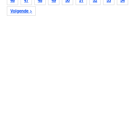
46
47
48
49
50
51
52
53
54
Volgende >