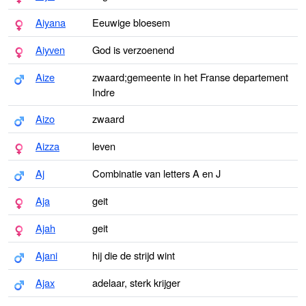
Aiyana
Eeuwige bloesem
Aiyven
God is verzoenend
Aize
zwaard;gemeente in het Franse departement
Indre
Aizo
zwaard
Aizza
leven
Aj
Combinatie van letters A en J
Aja
geit
Ajah
geit
Ajani
hij die de strijd wint
Ajax
adelaar, sterk krijger