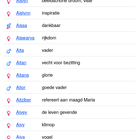
Aislyn
beeldschone droom, visie
Aislynn
inspiratie
Aissa
dankbaar
Aiswarya
rijkdom
Aita
vader
Aitan
vecht voor bezitting
Aitana
glorie
Aitor
goede vader
Aitziber
refereert aan maagd Maria
Aivey
de leven gevende
Aivy
klimop
Aiya
vogel