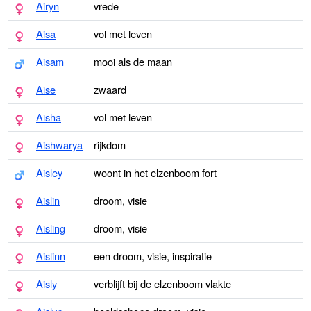
Airyn
vrede
Aisa
vol met leven
Aisam
mooi als de maan
Aise
zwaard
Aisha
vol met leven
Aishwarya
rijkdom
Aisley
woont in het elzenboom fort
Aislin
droom, visie
Aisling
droom, visie
Aislinn
een droom, visie, inspiratie
Aisly
verblijft bij de elzenboom vlakte