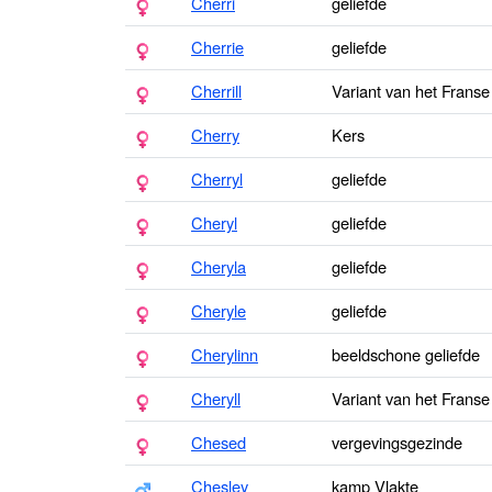
Cherri
geliefde
Cherrie
geliefde
Cherrill
Variant van het Franse
Cherry
Kers
Cherryl
geliefde
Cheryl
geliefde
Cheryla
geliefde
Cheryle
geliefde
Cherylinn
beeldschone geliefde
Cheryll
Variant van het Franse
Chesed
vergevingsgezinde
Chesley
kamp Vlakte