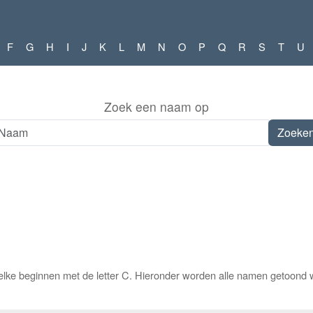
F
G
H
I
J
K
L
M
N
O
P
Q
R
S
T
U
Zoek een naam op
elke beginnen met de letter C. Hieronder worden alle namen getoond w