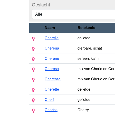
Geslacht
Naam
Betekenis
Cherelle
geliefde
Cherena
dierbare, schat
Cherene
sereen, kalm
Cherese
mix van Cherie en Ceris
Cheresse
mix van Cherie en Ceris
Cherette
geliefde
Cheri
geliefde
Cherice
Cherry