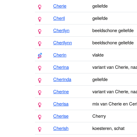
Cherie
geliefde
Cheril
geliefde
Cherilyn
beeldschone geliefde
Cherilynn
beeldschone geliefde
Cherin
vlakte
Cherina
variant van Cherie, naa
Cherinda
geliefde
Cherine
variant van Cherie, naa
Cherisa
mix van Cherie en Ceris
Cherise
Cherry
Cherish
koesteren, schat