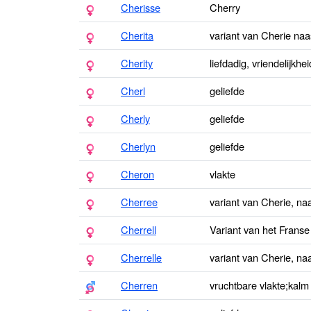
Cherisse
Cherry
Cherita
variant van Cherie naas
Cherity
liefdadig, vriendelijkhei
Cherl
geliefde
Cherly
geliefde
Cherlyn
geliefde
Cheron
vlakte
Cherree
variant van Cherie, naa
Cherrell
Variant van het Franse
Cherrelle
variant van Cherie, naa
Cherren
vruchtbare vlakte;kalm