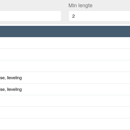
Min lengte
e, lieveling
e, lieveling