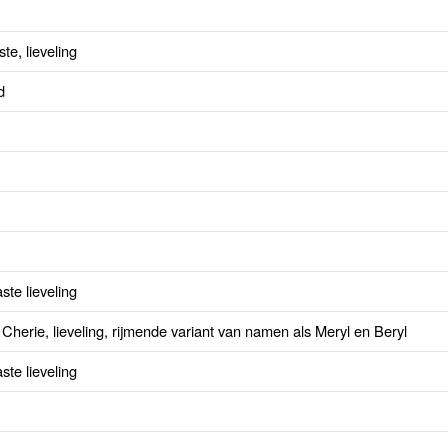
te, lieveling
d
ste lieveling
 Cherie, lieveling, rijmende variant van namen als Meryl en Beryl
ste lieveling