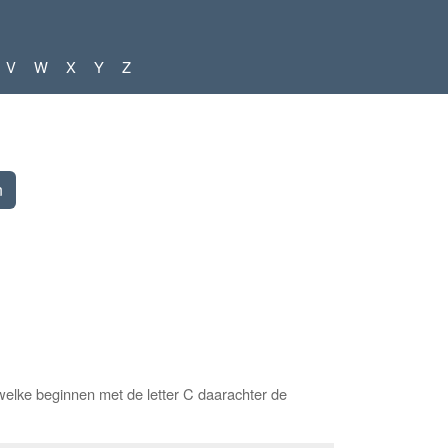
V
W
X
Y
Z
elke beginnen met de letter C daarachter de