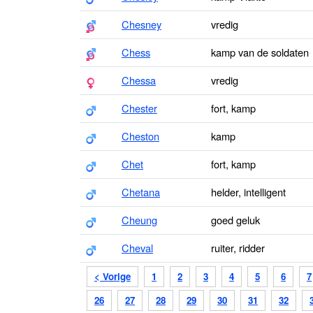
Chesney
vredig
Chess
kamp van de soldaten
Chessa
vredig
Chester
fort, kamp
Cheston
kamp
Chet
fort, kamp
Chetana
helder, intelligent
Cheung
goed geluk
Cheval
ruiter, ridder
< Vorige
1
2
3
4
5
6
7
26
27
28
29
30
31
32