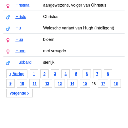
Hristina
aangewezene, volger van Christus
Hristo
Christus
Hu
Walesche variant van Hugh (intelligent)
Hua
bloem
Huan
met vreugde
Hubbard
sierlijk
< Vorige
1
2
3
4
5
6
7
8
16
9
10
11
12
13
14
15
17
18
Volgende >