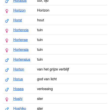
Horatius
uur, tijd
Horizon
Horizon
Horst
hout
Hortencia
tuin
Hortense
tuin
Hortensia
tuin
Hortensius
tuin
Horton
van het grijze verblijf
Horus
god van licht
Hosea
verlossing
Hoshi
ster
Hoshiko
ster