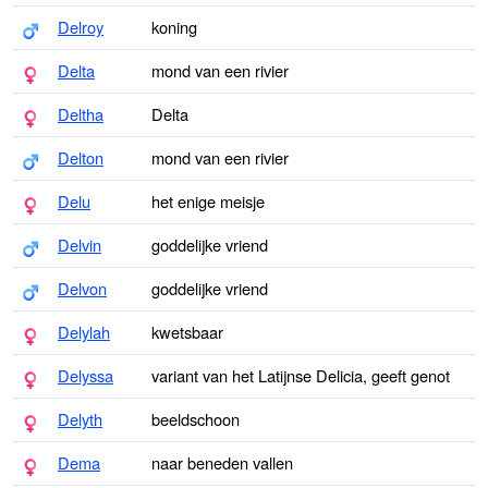
Delroy
koning
Delta
mond van een rivier
Deltha
Delta
Delton
mond van een rivier
Delu
het enige meisje
Delvin
goddelijke vriend
Delvon
goddelijke vriend
Delylah
kwetsbaar
Delyssa
variant van het Latijnse Delicia, geeft genot
Delyth
beeldschoon
Dema
naar beneden vallen