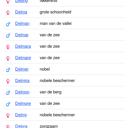
Delling
flikkerend
Delma
grote schoonheid
Delman
man van de vallei
Delmar
van de zee
Delmara
van de zee
Delmare
van de zee
Delmer
nobel
Delmira
nobele beschermer
Delmon
van de berg
Delmore
van de zee
Delmy
nobele beschermer
Delora
zorgzaam