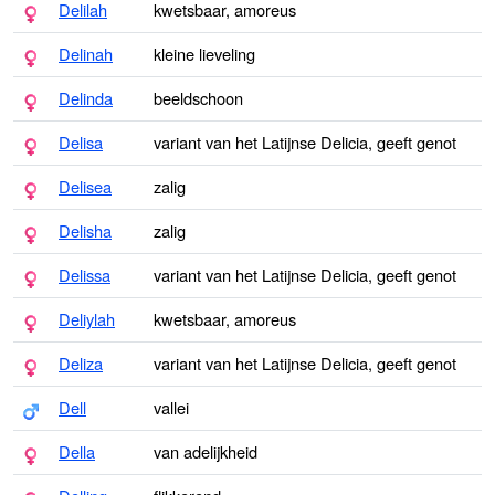
Delilah
kwetsbaar, amoreus
Delinah
kleine lieveling
Delinda
beeldschoon
Delisa
variant van het Latijnse Delicia, geeft genot
Delisea
zalig
Delisha
zalig
Delissa
variant van het Latijnse Delicia, geeft genot
Deliylah
kwetsbaar, amoreus
Deliza
variant van het Latijnse Delicia, geeft genot
Dell
vallei
Della
van adelijkheid