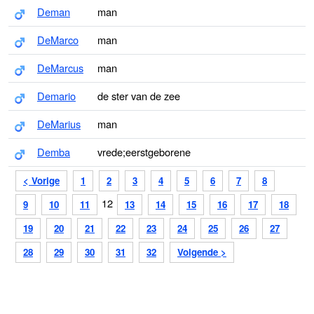
Deman
man
DeMarco
man
DeMarcus
man
Demario
de ster van de zee
DeMarius
man
Demba
vrede;eerstgeborene
< Vorige
1
2
3
4
5
6
7
8
12
9
10
11
13
14
15
16
17
18
19
20
21
22
23
24
25
26
27
28
29
30
31
32
Volgende >