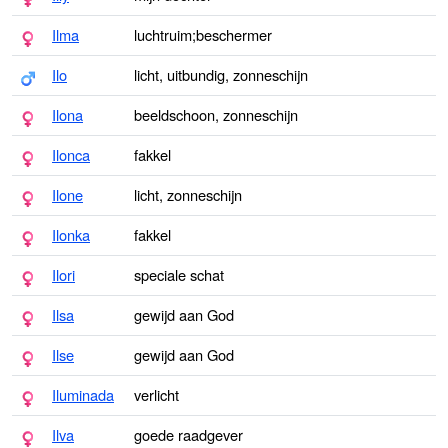
Ilma
luchtruim;beschermer
Ilo
licht, uitbundig, zonneschijn
Ilona
beeldschoon, zonneschijn
Ilonca
fakkel
Ilone
licht, zonneschijn
Ilonka
fakkel
Ilori
speciale schat
Ilsa
gewijd aan God
Ilse
gewijd aan God
Iluminada
verlicht
Ilva
goede raadgever