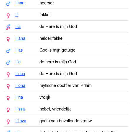
Ilhan
heerser
Ili
fakkel
Ilia
de Here is mijn God
Iliana
helder;fakkel
Ilias
God is mijn getuige
Ilie
de here is mijn God
Ilinca
de Here is mijn God
Iliona
mytische dochter van Priam
Iliria
vrolijk
Ilissa
nobel, vriendelijk
Ilithya
godin van bevallende vrouw