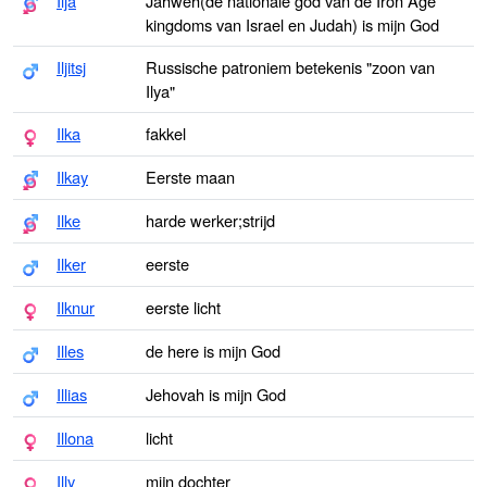
Ilja
Jahweh(de nationale god van de Iron Age
kingdoms van Israel en Judah) is mijn God
Iljitsj
Russische patroniem betekenis "zoon van
Ilya"
Ilka
fakkel
Ilkay
Eerste maan
Ilke
harde werker;strijd
Ilker
eerste
Ilknur
eerste licht
Illes
de here is mijn God
Illias
Jehovah is mijn God
Illona
licht
Illy
mijn dochter