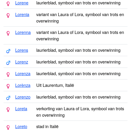
Lorene
laurierblad, symbool van trots en overwinning
Lorenia
variant van Laura of Lora, symbool van trots en
overwinning
Lorenna
variant van Laura of Lora, symbool van trots en
overwinning
Lorens
laurierblad, symbool van trots en overwinning
Lorenz
laurierblad, symbool van trots en overwinning
Lorenza
laurierblad, symbool van trots en overwinning
Lorènza
Uit Laurentum, Italië
Lorenzo
laurierblad, symbool van trots en overwinning
Loreta
verkorting van Laura of Lora, symbool van trots
en overwinning
Loreto
stad in Italië