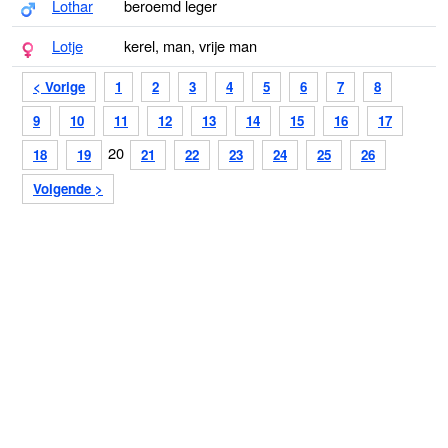
Lothar
beroemd leger
Lotje
kerel, man, vrije man
< Vorige
1
2
3
4
5
6
7
8
9
10
11
12
13
14
15
16
17
20
18
19
21
22
23
24
25
26
Volgende >