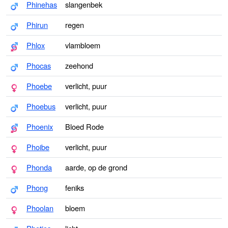
Phinehas
slangenbek
Phirun
regen
Phlox
vlambloem
Phocas
zeehond
Phoebe
verlicht, puur
Phoebus
verlicht, puur
Phoenix
Bloed Rode
Phoibe
verlicht, puur
Phonda
aarde, op de grond
Phong
feniks
Phoolan
bloem