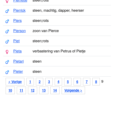
Pierrick
steen, machtig, dapper, heerser
Piers
steen;rots
Pierson
zoon van Pierce
Piet
steen;rots
Pieta
verbastering van Petrus of Pietje
Pietari
steen
Pieter
steen
9
< Vorige
1
2
3
4
5
6
7
8
10
11
12
13
14
Volgende >