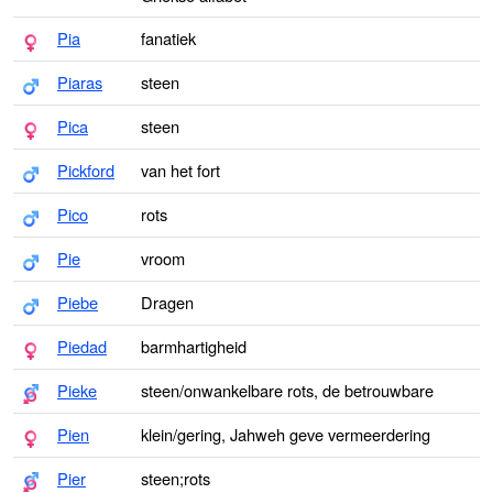
Pia
fanatiek
Piaras
steen
Pica
steen
Pickford
van het fort
Pico
rots
Pie
vroom
Piebe
Dragen
Piedad
barmhartigheid
Pieke
steen/onwankelbare rots, de betrouwbare
Pien
klein/gering, Jahweh geve vermeerdering
Pier
steen;rots