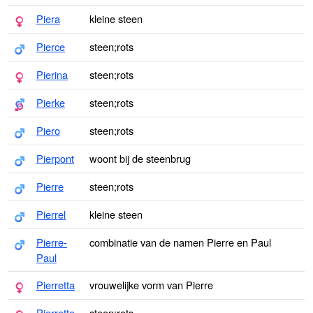
Piera
kleine steen
Pierce
steen;rots
Pierina
steen;rots
Pierke
steen;rots
Piero
steen;rots
Pierpont
woont bij de steenbrug
Pierre
steen;rots
Pierrel
kleine steen
Pierre-
combinatie van de namen Pierre en Paul
Paul
Pierretta
vrouwelijke vorm van Pierre
Pierrette
steen;rots