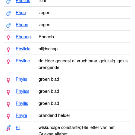
Photios
licht
Phuc
zegen
Phuoc
zegen
Phuong
Phoenix
Phylicia
blijdschap
Phyline
de Heer geneest of vruchtbaar, gelukkig, geluk
brengende
Phylis
groen blad
Phyliss
groen blad
Phyllis
groen blad
Phyre
brandend helder
Pi
wiskundige constante;16e letter van het
Griekse alfabet