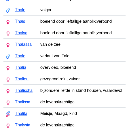
Thain
volger
Thais
boeiend door lieftallige aanblik;verbond
Thaisa
boeiend door lieftallige aanblik;verbond
Thalassa
van de zee
Thale
variant van Tale
Thalia
overvloed, bloeiend
Thalien
gezegend;rein, zuiver
Thalischa
bijzondere liefde in stand houden, waardevol
Thalissa
de levenskrachtige
Thalita
Meisje, Maagd, kind
Thalysia
de levenskrachtige