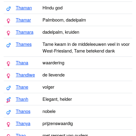
Thaman
Hindu god
Thamar
Palmboom, dadelpalm
Thamara
dadelpalm, kruiden
Thames
Tame kwam in de middeleeuwen veel in voor
West-Friesland, Tame betekend dank
Thana
waardering
Thandiwe
de lievende
Thane
volger
Thanh
Elegant, helder
Thanos
nobele
Thanya
prijzenswaardig
Thao
met respect van ouders