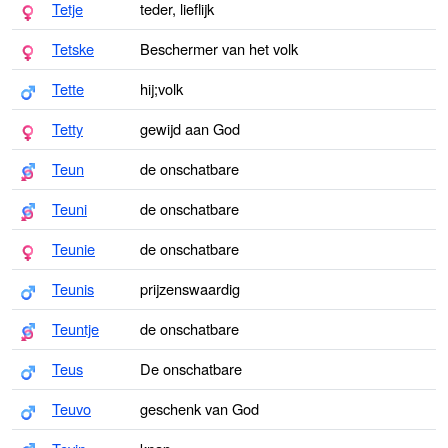
Tetje
teder, lieflijk
Tetske
Beschermer van het volk
Tette
hij;volk
Tetty
gewijd aan God
Teun
de onschatbare
Teuni
de onschatbare
Teunie
de onschatbare
Teunis
prijzenswaardig
Teuntje
de onschatbare
Teus
De onschatbare
Teuvo
geschenk van God