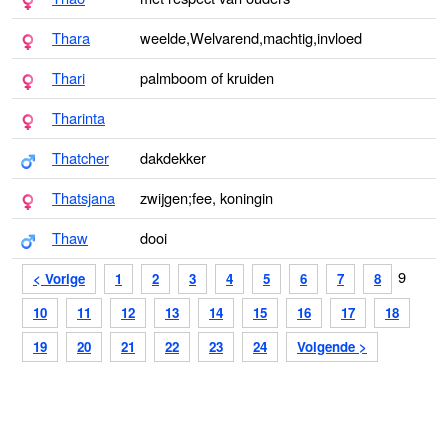
Thara
weelde,Welvarend,machtig,invloed
Thari
palmboom of kruiden
Tharinta
Thatcher
dakdekker
Thatsjana
zwijgen;fee, koningin
Thaw
dooi
9
< Vorige
1
2
3
4
5
6
7
8
10
11
12
13
14
15
16
17
18
19
20
21
22
23
24
Volgende >