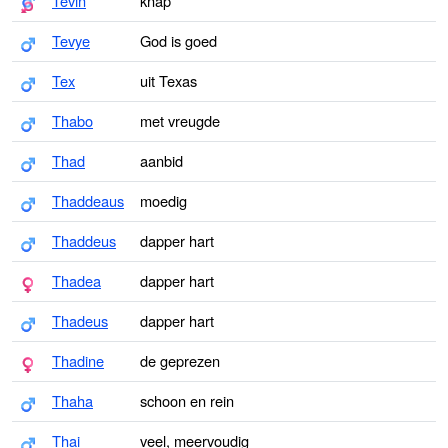
Tevin
knap
Tevye
God is goed
Tex
uit Texas
Thabo
met vreugde
Thad
aanbid
Thaddeaus
moedig
Thaddeus
dapper hart
Thadea
dapper hart
Thadeus
dapper hart
Thadine
de geprezen
Thaha
schoon en rein
Thai
veel, meervoudig