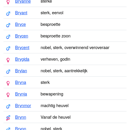
Bryanne
sterke
Bryant
sterk, eervol
Bryce
besproette
Brycen
besproette zoon
Brycent
nobel, sterk, overwinnend veroveraar
Brygida
verheven, godin
Brylan
nobel, sterk, aantrekkelijk
Bryna
sterk
Brynja
bewapening
Brynmor
machtig heuvel
Brynn
Vanaf de heuvel
Bryon
nobel, sterk