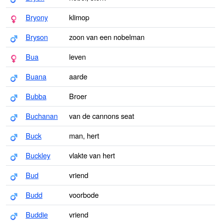
Bryony
klimop
Bryson
zoon van een nobelman
Bua
leven
Buana
aarde
Bubba
Broer
Buchanan
van de cannons seat
Buck
man, hert
Buckley
vlakte van hert
Bud
vriend
Budd
voorbode
Buddie
vriend