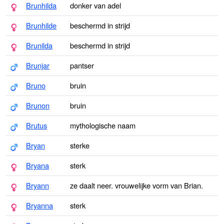
Brunhilda
donker van adel
Brunhilde
beschermd in strijd
Brunilda
beschermd in strijd
Brunjar
pantser
Bruno
bruin
Brunon
bruin
Brutus
mythologische naam
Bryan
sterke
Bryana
sterk
Bryann
ze daalt neer. vrouwelijke vorm van Brian.
Bryanna
sterk