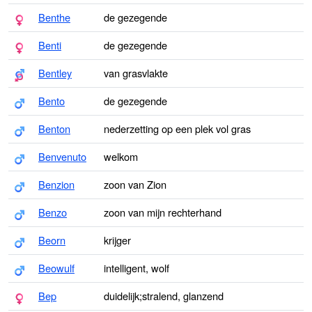
Benthe
de gezegende
Benti
de gezegende
Bentley
van grasvlakte
Bento
de gezegende
Benton
nederzetting op een plek vol gras
Benvenuto
welkom
Benzion
zoon van Zion
Benzo
zoon van mijn rechterhand
Beorn
krijger
Beowulf
intelligent, wolf
Bep
duidelijk;stralend, glanzend