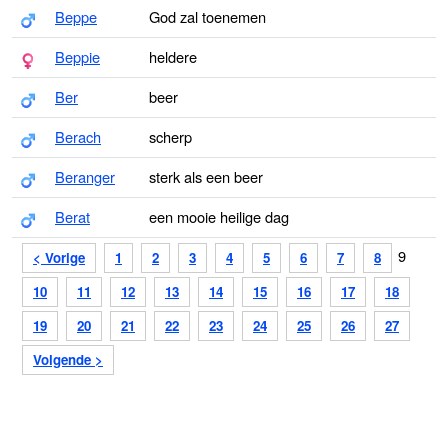
Beppe
God zal toenemen
Beppie
heldere
Ber
beer
Berach
scherp
Beranger
sterk als een beer
Berat
een mooie heilige dag
9
< Vorige
1
2
3
4
5
6
7
8
10
11
12
13
14
15
16
17
18
19
20
21
22
23
24
25
26
27
Volgende >