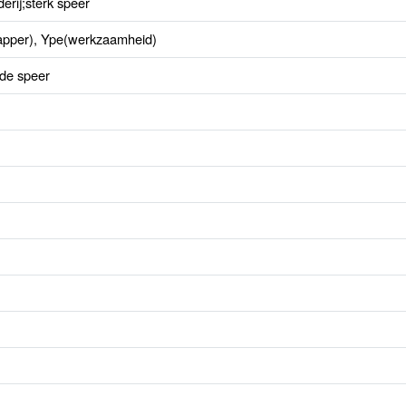
rij;sterk speer
dapper), Ype(werkzaamheid)
 de speer