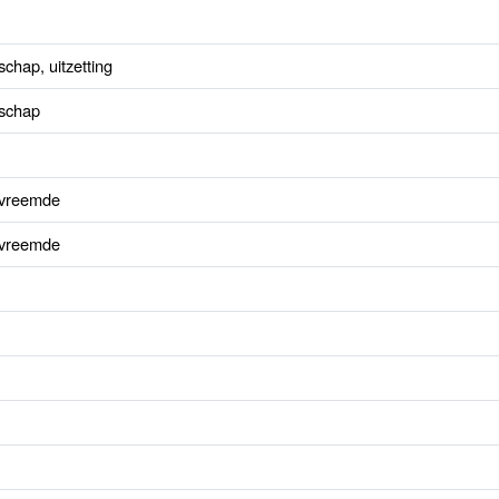
chap, uitzetting
nschap
 vreemde
 vreemde