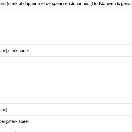
rd (sterk of dapper met de speer) en Johannes (God/Jahweh is genad
rij;sterk speer
erij
rij;sterk speer