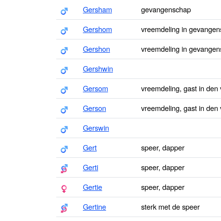
Gersham
gevangenschap
Gershom
vreemdeling in gevangens
Gershon
vreemdeling in gevange
Gershwin
Gersom
vreemdeling, gast in den
Gerson
vreemdeling, gast in den
Gerswin
Gert
speer, dapper
Gerti
speer, dapper
Gertie
speer, dapper
Gertine
sterk met de speer