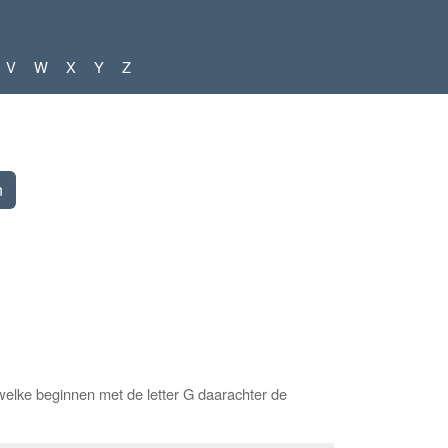
V
W
X
Y
Z
elke beginnen met de letter G daarachter de