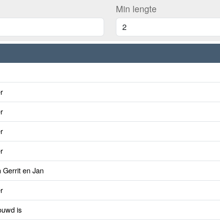
Min lengte
r
r
r
r
 Gerrit en Jan
r
rouwd is