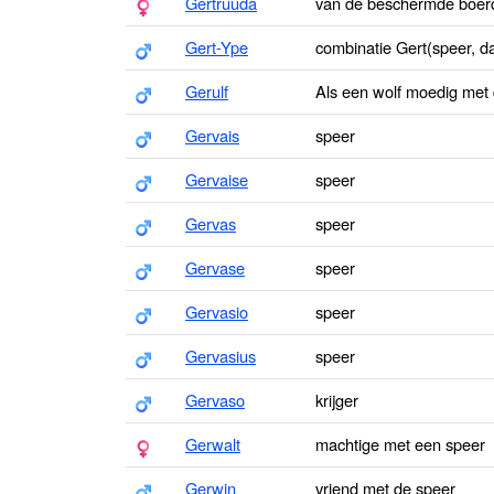
Gertruuda
van de beschermde boerde
Gert-Ype
combinatie Gert(speer, 
Gerulf
Als een wolf moedig met
Gervais
speer
Gervaise
speer
Gervas
speer
Gervase
speer
Gervasio
speer
Gervasius
speer
Gervaso
krijger
Gerwalt
machtige met een speer
Gerwin
vriend met de speer