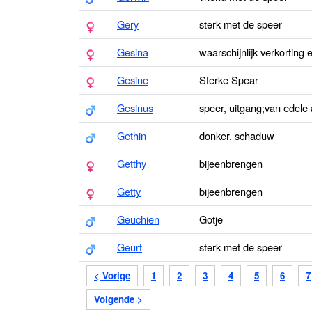
Gery
sterk met de speer
Gesina
waarschijnlijk verkorting
Gesine
Sterke Spear
Gesinus
speer, uitgang;van edele
Gethin
donker, schaduw
Getthy
bijeenbrengen
Getty
bijeenbrengen
Geuchien
Gotje
Geurt
sterk met de speer
< Vorige
1
2
3
4
5
6
7
Volgende >