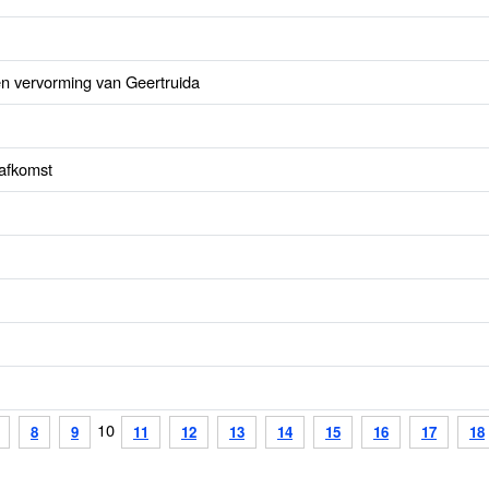
 en vervorming van Geertruida
 afkomst
10
8
9
11
12
13
14
15
16
17
18