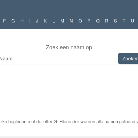
F
G
H
I
J
K
L
M
N
O
P
Q
R
S
T
U
Zoek een naam op
elke beginnen met de letter G. Hieronder worden alle namen getoond w