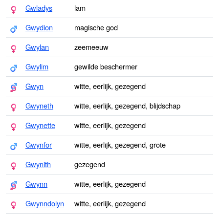
Gwladys
lam
Gwydion
magische god
Gwylan
zeemeeuw
Gwylim
gewilde beschermer
Gwyn
witte, eerlijk, gezegend
Gwyneth
witte, eerlijk, gezegend, blijdschap
Gwynette
witte, eerlijk, gezegend
Gwynfor
witte, eerlijk, gezegend, grote
Gwynith
gezegend
Gwynn
witte, eerlijk, gezegend
Gwynndolyn
witte, eerlijk, gezegend