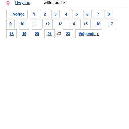
Gwynne
witte, eerlijk
< Vorige
1
2
3
4
5
6
7
8
9
10
11
12
13
14
15
16
17
22
18
19
20
21
23
Volgende >