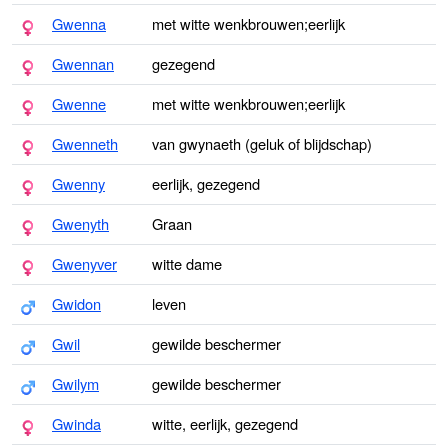
Gwenna
met witte wenkbrouwen;eerlijk
Gwennan
gezegend
Gwenne
met witte wenkbrouwen;eerlijk
Gwenneth
van gwynaeth (geluk of blijdschap)
Gwenny
eerlijk, gezegend
Gwenyth
Graan
Gwenyver
witte dame
Gwidon
leven
Gwil
gewilde beschermer
Gwilym
gewilde beschermer
Gwinda
witte, eerlijk, gezegend