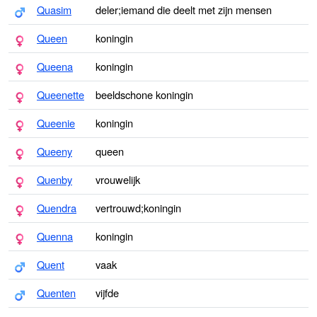
Quasim
deler;iemand die deelt met zijn mensen
Queen
koningin
Queena
koningin
Queenette
beeldschone koningin
Queenie
koningin
Queeny
queen
Quenby
vrouwelijk
Quendra
vertrouwd;koningin
Quenna
koningin
Quent
vaak
Quenten
vijfde