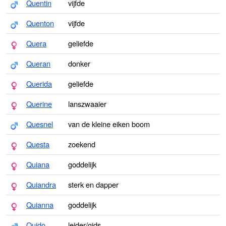
Quentin
vijfde
Quenton
vijfde
Quera
geliefde
Queran
donker
Querida
geliefde
Querine
lanszwaaier
Quesnel
van de kleine eiken boom
Questa
zoekend
Quiana
goddelijk
Quiandra
sterk en dapper
Quianna
goddelijk
Quido
leider/gids