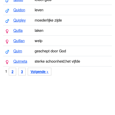
Quidon
leven
Quigley
moederlijke zijde
Quilla
laken
Quillan
welp
Quim
geschept door God
Quimeta
sterke schoonheid;het vijfde
1
2
3
Volgende >