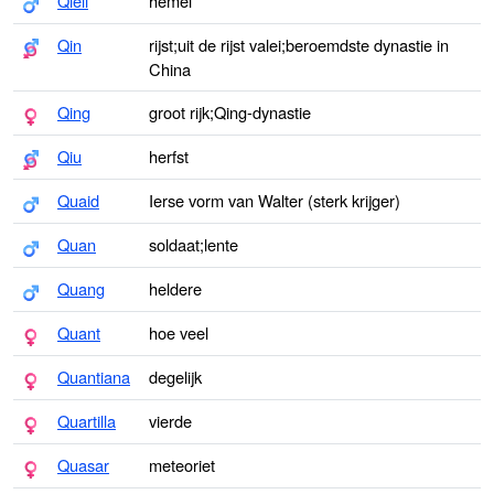
Qiell
hemel
Qin
rijst;uit de rijst valei;beroemdste dynastie in
China
Qing
groot rijk;Qing-dynastie
Qiu
herfst
Quaid
Ierse vorm van Walter (sterk krijger)
Quan
soldaat;lente
Quang
heldere
Quant
hoe veel
Quantiana
degelijk
Quartilla
vierde
Quasar
meteoriet