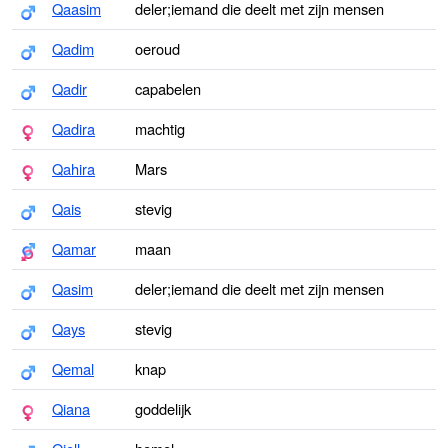
Qaasim
deler;iemand die deelt met zijn mensen
Qadim
oeroud
Qadir
capabelen
Qadira
machtig
Qahira
Mars
Qais
stevig
Qamar
maan
Qasim
deler;iemand die deelt met zijn mensen
Qays
stevig
Qemal
knap
Qiana
goddelijk