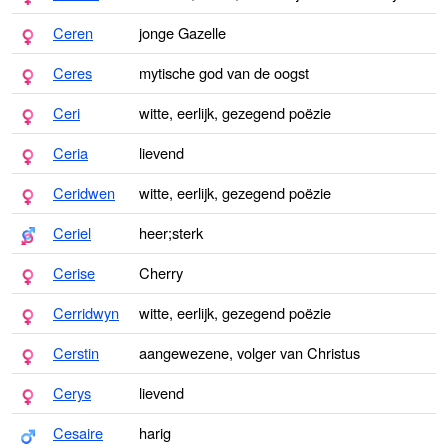
Ceren
jonge Gazelle
Ceres
mytische god van de oogst
Ceri
witte, eerlijk, gezegend poëzie
Ceria
lievend
Ceridwen
witte, eerlijk, gezegend poëzie
Ceriel
heer;sterk
Cerise
Cherry
Cerridwyn
witte, eerlijk, gezegend poëzie
Cerstin
aangewezene, volger van Christus
Cerys
lievend
Cesaire
harig