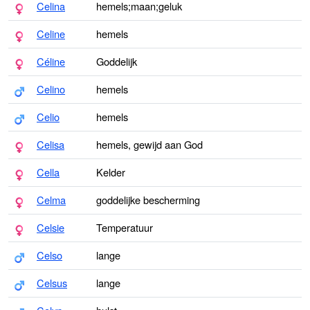
Celina
hemels;maan;geluk
Celine
hemels
Céline
Goddelijk
Celino
hemels
Celio
hemels
Celisa
hemels, gewijd aan God
Cella
Kelder
Celma
goddelijke bescherming
Celsie
Temperatuur
Celso
lange
Celsus
lange