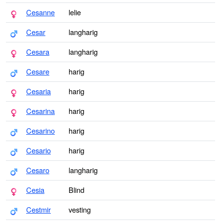
Cesanne
lelie
Cesar
langharig
Cesara
langharig
Cesare
harig
Cesaria
harig
Cesarina
harig
Cesarino
harig
Cesario
harig
Cesaro
langharig
Cesia
Blind
Cestmir
vesting