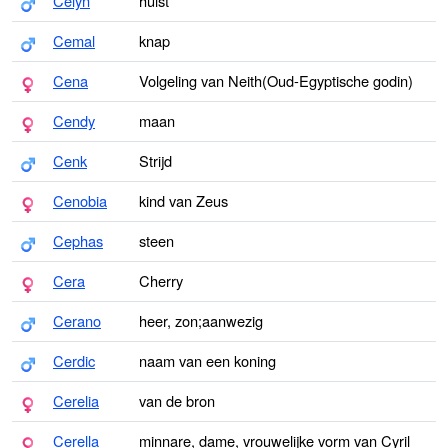
Celyn
hulst
Cemal
knap
Cena
Volgeling van Neith(Oud-Egyptische godin)
Cendy
maan
Cenk
Strijd
Cenobia
kind van Zeus
Cephas
steen
Cera
Cherry
Cerano
heer, zon;aanwezig
Cerdic
naam van een koning
Cerelia
van de bron
Cerella
minnare, dame, vrouwelijke vorm van Cyril