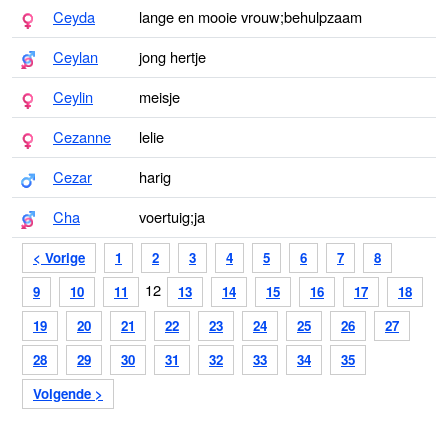
Ceyda
lange en mooie vrouw;behulpzaam
Ceylan
jong hertje
Ceylin
meisje
Cezanne
lelie
Cezar
harig
Cha
voertuig;ja
< Vorige
1
2
3
4
5
6
7
8
12
9
10
11
13
14
15
16
17
18
19
20
21
22
23
24
25
26
27
28
29
30
31
32
33
34
35
Volgende >