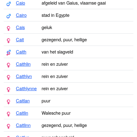
Caio
afgeleid van Gaius, vlaamse gaai
Cairo
stad in Egypte
Cais
geluk
Cait
gezegend, puur, heilige
Caith
van het slagveld
Caithlin
rein en zuiver
Caithlyn
rein en zuiver
Caithlynne
rein en zuiver
Caitlan
puur
Caitlin
Walesche puur
Caitlinn
gezegend, puur, heilige