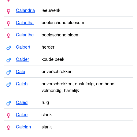
Calandria
leeuwerik
Calantha
beeldschone bloesem
Calanthe
beeldschone bloem
Calbert
herder
Calder
koude beek
Cale
onverschrokken
Caleb
onverschrokken, onstuimig, een hond,
volmondig, hartelijk
Caled
ruig
Calee
slank
Caleigh
slank