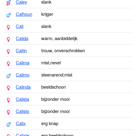
Caley
slank
Calhoun
krijger
Cali
slank
Calida
warm, aanbiddelijk
Calijn
trouw, onverschrokken
Calima
mist,nevel
Calimo
steenarend;mist
Calinda
beeldschoon
Calista
bijzonder mooi
Calisto
bijzonder mooi
Calix
erg knap
Calixte
erg beeldschoon