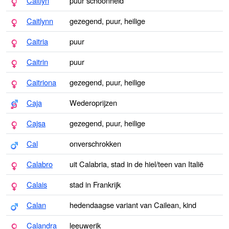
Caitlyn
puur schoonheid
Caitlynn
gezegend, puur, heilige
Caitria
puur
Caitrin
puur
Caitriona
gezegend, puur, heilige
Caja
Wederoprijzen
Cajsa
gezegend, puur, heilige
Cal
onverschrokken
Calabro
uit Calabria, stad in de hiel/teen van Italië
Calais
stad in Frankrijk
Calan
hedendaagse variant van Cailean, kind
Calandra
leeuwerik