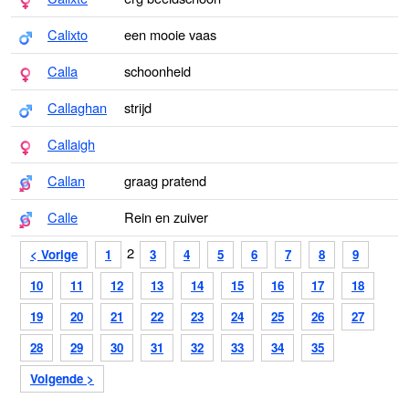
Calixto
een mooie vaas
Calla
schoonheid
Callaghan
strijd
Callaigh
Callan
graag pratend
Calle
Rein en zuiver
2
< Vorige
1
3
4
5
6
7
8
9
10
11
12
13
14
15
16
17
18
19
20
21
22
23
24
25
26
27
28
29
30
31
32
33
34
35
Volgende >