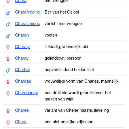
Chara
met vreugde
Charafeddine
Eer van het Geloof
Charalampos
verlicht met vreugde
Charan
voeten
Charaty
liefdadig, vriendelijkheid
Charay
geliefde;vrij persoon
Charbel
oogverblindend helder licht
Chardae
vrouwelijke vorm van Charles, mannelijk
Chardonnay
een druif die wordt gebruikt voor het
maken van wijn
Charee
variant van Cherie naaste, lieveling
Charel
een niet-adellijke vrije man