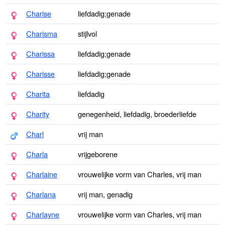
Charise
liefdadig;genade
Charisma
stijlvol
Charissa
liefdadig;genade
Charisse
liefdadig;genade
Charita
liefdadig
Charity
genegenheid, liefdadig, broederliefde
Charl
vrij man
Charla
vrijgeborene
Charlaine
vrouwelijke vorm van Charles, vrij man
Charlana
vrij man, genadig
Charlayne
vrouwelijke vorm van Charles, vrij man