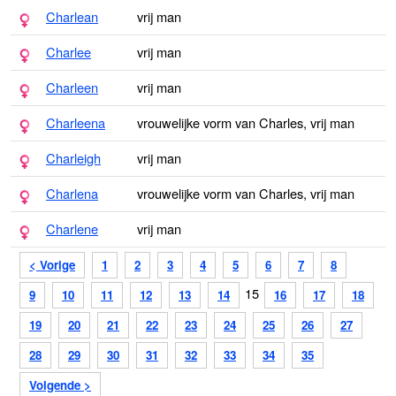
Charlean
vrij man
Charlee
vrij man
Charleen
vrij man
Charleena
vrouwelijke vorm van Charles, vrij man
Charleigh
vrij man
Charlena
vrouwelijke vorm van Charles, vrij man
Charlene
vrij man
< Vorige
1
2
3
4
5
6
7
8
15
9
10
11
12
13
14
16
17
18
19
20
21
22
23
24
25
26
27
28
29
30
31
32
33
34
35
Volgende >