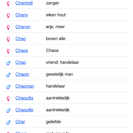
Chantrell
zanger
Chany
eiken hout
Chanyn
wijs, rivier
Chao
boven alle
Chaos
Chaos
Chap
vriend; handelaar
Chapin
geestelijk man
Chapman
handelaar
Chaquilla
aantrekkelijk
Chaquille
aantrekkelijk
Char
geliefde