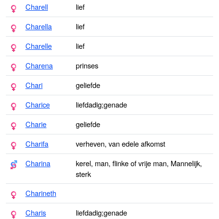
Charell
lief
Charella
lief
Charelle
lief
Charena
prinses
Chari
geliefde
Charice
liefdadig;genade
Charie
geliefde
Charifa
verheven, van edele afkomst
Charina
kerel, man, flinke of vrije man, Mannelijk,
sterk
Charineth
Charis
liefdadig;genade