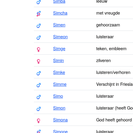
Simba
leeuw
Simcha
met vreugde
Simen
gehoorzaam
Simeon
luisteraar
Simge
teken, embleem
Simin
zilveren
Simke
luisteren/verhoren
Simme
Verschijnt in Friesl
Simo
luisteraar
Simon
luisteraar (heeft G
Simona
God heeft gehoord
Simone
luisteraar