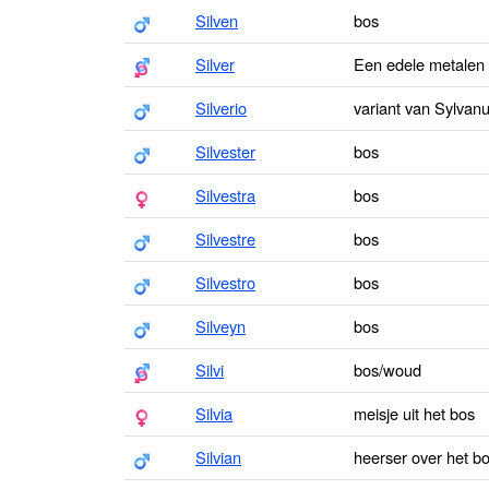
Silven
bos
Silver
Een edele metalen
Silverio
variant van Sylvan
Silvester
bos
Silvestra
bos
Silvestre
bos
Silvestro
bos
Silveyn
bos
Silvi
bos/woud
Silvia
meisje uit het bos
Silvian
heerser over het b