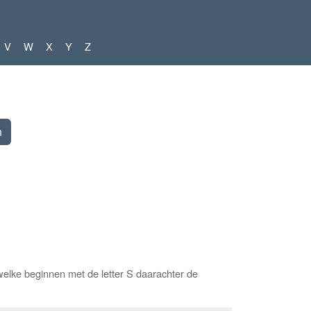
V
W
X
Y
Z
elke beginnen met de letter S daarachter de