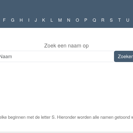
F
G
H
I
J
K
L
M
N
O
P
Q
R
S
T
U
Zoek een naam op
lke beginnen met de letter S. Hieronder worden alle namen getoond w