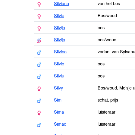
Silviana
van het bos
Silvie
Bos/woud
Silvija
bos
Silvijn
bos/woud
Silvino
variant van Sylvan
Silvio
bos
Silviu
bos
Silvy
Bos/woud, Meisje u
Sim
schat, prijs
Sima
luisteraar
Simao
luisteraar