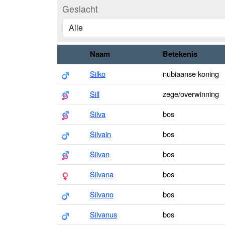
Geslacht
Naam
Betekenis
Silko
nubiaanse koning
Sill
zege/overwinning
Silva
bos
Silvain
bos
Silvan
bos
Silvana
bos
Silvano
bos
Silvanus
bos