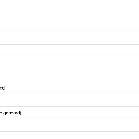
and
od gehoord)