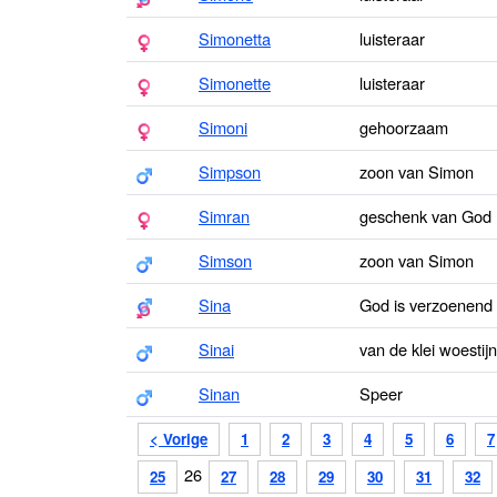
Simonetta
luisteraar
Simonette
luisteraar
Simoni
gehoorzaam
Simpson
zoon van Simon
Simran
geschenk van God
Simson
zoon van Simon
Sina
God is verzoenend
Sinai
van de klei woestijn
Sinan
Speer
< Vorige
1
2
3
4
5
6
7
26
25
27
28
29
30
31
32