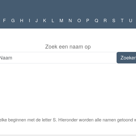
F
G
H
I
J
K
L
M
N
O
P
Q
R
S
T
U
Zoek een naam op
lke beginnen met de letter S. Hieronder worden alle namen getoond w