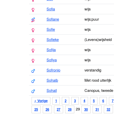
Sofia
wijs
Sofiane
wijs;puur
Sofie
wijs
Sofieke
(Levens)wijsheid
Sofija
wijs
Sofiya
wijs
Sofronio
verstandig
Sohaib
Met rood uiterlijk
Sohail
Canopus, tweede 
< Vorige
1
2
3
4
5
6
7
29
25
26
27
28
30
31
32