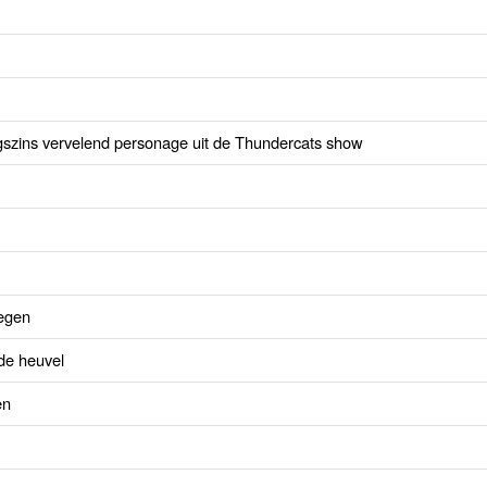
enigszins vervelend personage uit de Thundercats show
regen
de heuvel
en