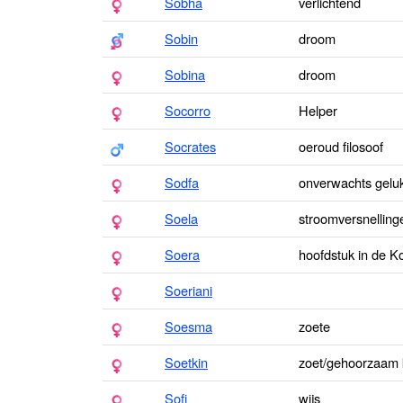
Sobha
verlichtend
Sobin
droom
Sobina
droom
Socorro
Helper
Socrates
oeroud filosoof
Sodfa
onverwachts gelu
Soela
stroomversnelling
Soera
hoofdstuk in de K
Soeriani
Soesma
zoete
Soetkin
zoet/gehoorzaam 
Sofi
wijs