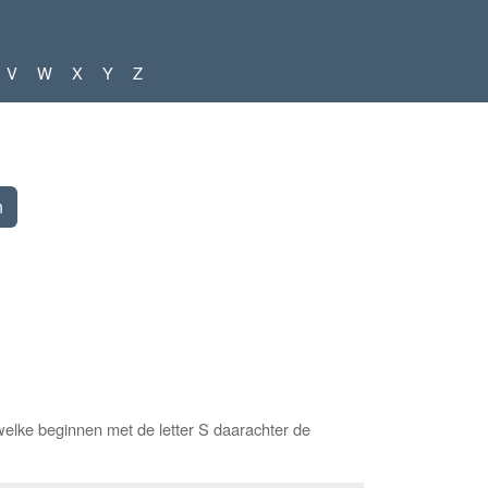
V
W
X
Y
Z
elke beginnen met de letter S daarachter de