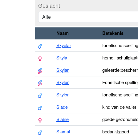
Geslacht
Naam
Betekenis
Skyelar
fonetische spellin
Skyla
hemel, schuilplaat
Skylar
geleerde;bescher
Skyler
Fonetische spelli
Skylor
fonetische spellin
Slade
kind van de vallei
Slaine
goede gezondhei
Slamat
bedankt;goed