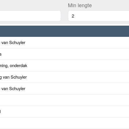
Min lengte
g van Schuyler
s
ming, onderdak
ng van Schuyler
g van Schuyler
d