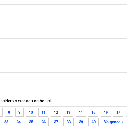
helderste ster aan de hemel
8
9
10
11
12
13
14
15
16
17
33
34
35
36
37
38
39
40
Volgende >