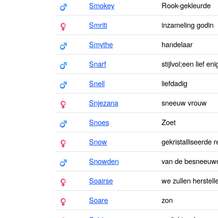
Smokey
Rook-gekleurde
Smriti
inzameling godin
Smythe
handelaar
Snarf
stijlvol;een lief 
Snell
liefdadig
Snjezana
sneeuw vrouw
Snoes
Zoet
Snow
gekristalliseerde 
Snowden
van de besneeuw
Soairse
we zullen herstell
Soare
zon