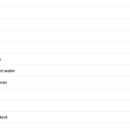
k
en;water
oran
kind