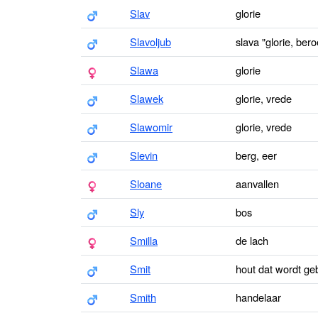
Slav
glorie
Slavoljub
slava "glorie, bero
Slawa
glorie
Slawek
glorie, vrede
Slawomir
glorie, vrede
Slevin
berg, eer
Sloane
aanvallen
Sly
bos
Smilla
de lach
Smit
hout dat wordt ge
Smith
handelaar