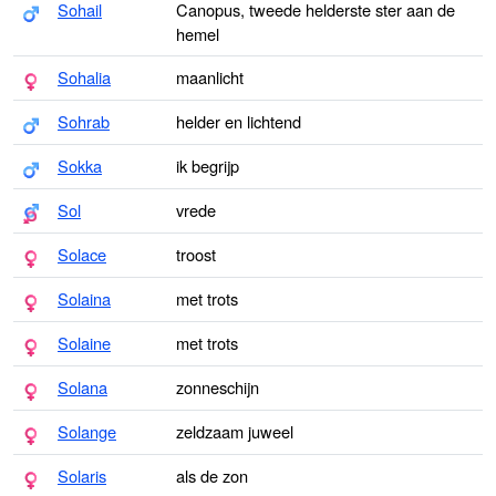
Sohail
Canopus, tweede helderste ster aan de
hemel
Sohalia
maanlicht
Sohrab
helder en lichtend
Sokka
ik begrijp
Sol
vrede
Solace
troost
Solaina
met trots
Solaine
met trots
Solana
zonneschijn
Solange
zeldzaam juweel
Solaris
als de zon