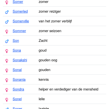
Somer
zomer
Somerled
zomer reiziger
Somerville
van het zomer verblijf
Sommer
zomer seizoen
Son
Zacht
Sona
goud
Sonakshi
gouden oog
Sonal
gouden
Sonania
kennis
Sondra
helper en verdediger van de mensheid
Sonel
lelie
Soner
laatste