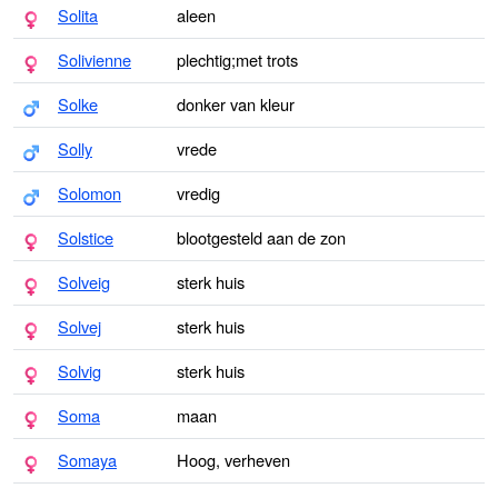
Solita
aleen
Solivienne
plechtig;met trots
Solke
donker van kleur
Solly
vrede
Solomon
vredig
Solstice
blootgesteld aan de zon
Solveig
sterk huis
Solvej
sterk huis
Solvig
sterk huis
Soma
maan
Somaya
Hoog, verheven