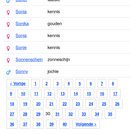
Sonia
kennis
Sonika
gouden
Sonja
kennis
Sonje
kennis
Sonnenschein
zonneschijn
Sonny
jochie
< Vorige
1
2
3
4
5
6
7
8
9
10
11
12
13
14
15
16
17
18
19
20
21
22
23
24
25
26
30
27
28
29
31
32
33
34
35
36
37
38
39
40
Volgende >