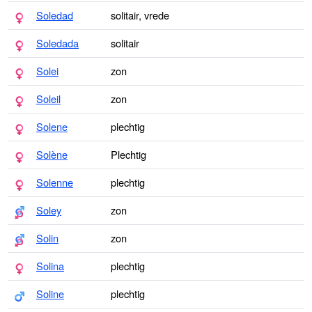
Soledad
solitair, vrede
Soledada
solitair
Solei
zon
Soleil
zon
Solene
plechtig
Solène
Plechtig
Solenne
plechtig
Soley
zon
Solin
zon
Solina
plechtig
Soline
plechtig