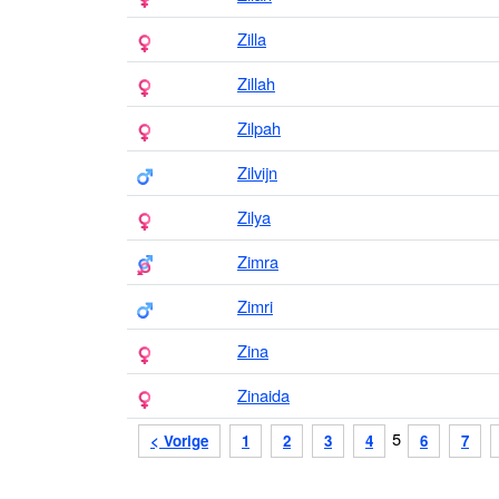
Zilla
Zillah
Zilpah
Zilvijn
Zilya
Zimra
Zimri
Zina
Zinaida
5
< Vorige
1
2
3
4
6
7