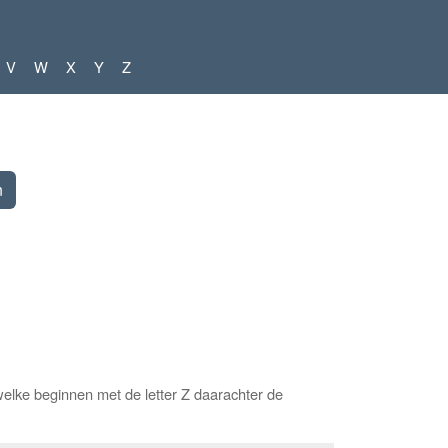
V
W
X
Y
Z
elke beginnen met de letter Z daarachter de