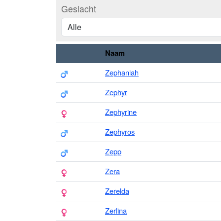
Geslacht
Naam
Zephaniah
Zephyr
Zephyrine
Zephyros
Zepp
Zera
Zerelda
Zerlina