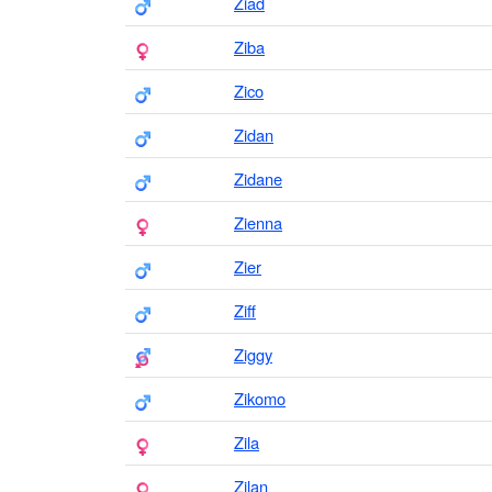
Ziad
Ziba
Zico
Zidan
Zidane
Zienna
Zier
Ziff
Ziggy
Zikomo
Zila
Zilan