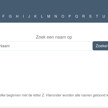
F
G
H
I
J
K
L
M
N
O
P
Q
R
S
T
U
Zoek een naam op
lke beginnen met de letter Z. Hieronder worden alle namen getoond w