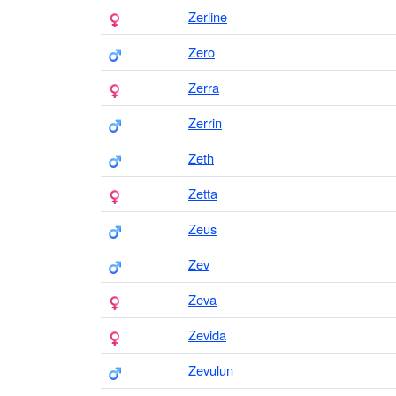
Zerline
Zero
Zerra
Zerrin
Zeth
Zetta
Zeus
Zev
Zeva
Zevida
Zevulun