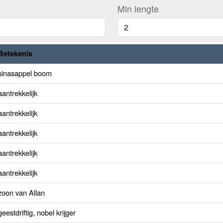
Min lengte
Betekenis
sinasappel boom
aantrekkelijk
aantrekkelijk
aantrekkelijk
aantrekkelijk
aantrekkelijk
zoon van Allan
geestdriftig, nobel krijger