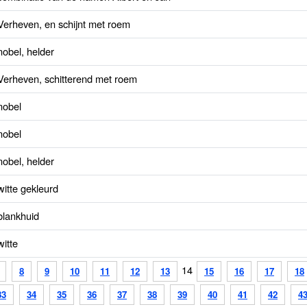
Verheven, en schijnt met roem
nobel, helder
Verheven, schitterend met roem
nobel
nobel
nobel, helder
witte gekleurd
blankhuid
witte
14
8
9
10
11
12
13
15
16
17
18
33
34
35
36
37
38
39
40
41
42
4