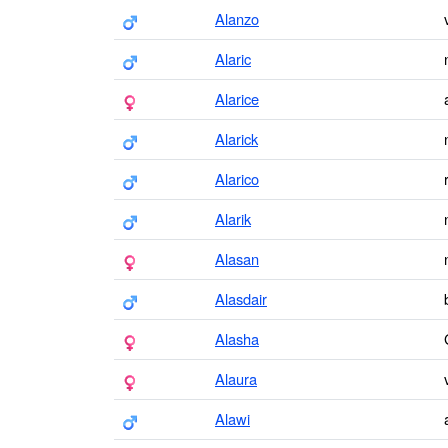
Alanzo
Alaric
Alarice
Alarick
Alarico
Alarik
Alasan
Alasdair
Alasha
Alaura
Alawi