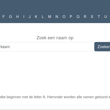
F
G
H
I
J
K
L
M
N
O
P
Q
R
S
T
U
Zoek een naam op
lke beginnen met de letter A. Hieronder worden alle namen getoond w