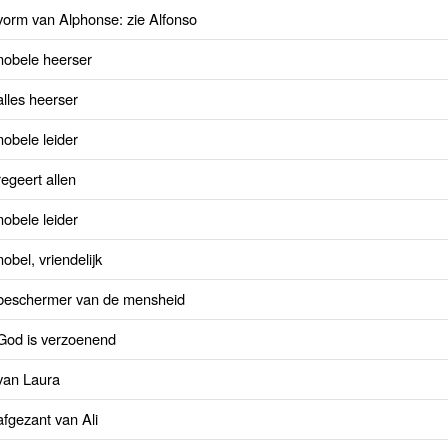
vorm van Alphonse: zie Alfonso
nobele heerser
alles heerser
nobele leider
regeert allen
nobele leider
nobel, vriendelijk
beschermer van de mensheid
God is verzoenend
van Laura
afgezant van Ali