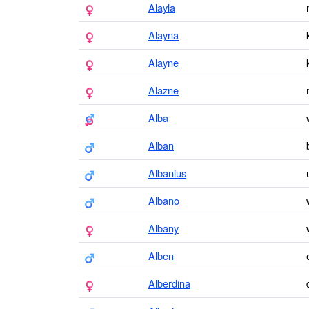
Alayla
Alayna
Alayne
Alazne
Alba
Alban
Albanius
Albano
Albany
Alben
Alberdina