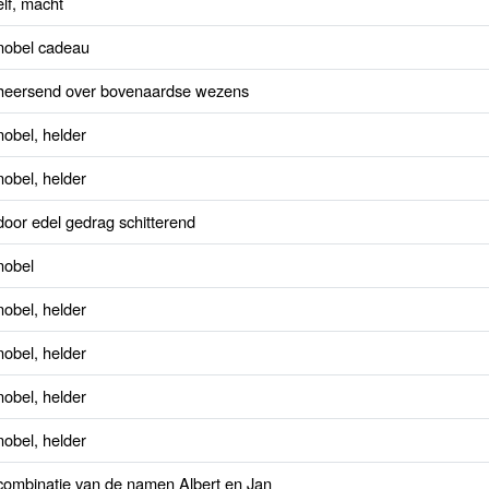
elf, macht
nobel cadeau
heersend over bovenaardse wezens
nobel, helder
nobel, helder
door edel gedrag schitterend
nobel
nobel, helder
nobel, helder
nobel, helder
nobel, helder
combinatie van de namen Albert en Jan