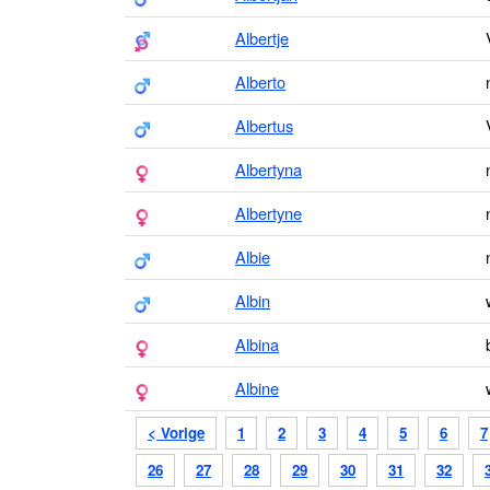
Albertje
Alberto
Albertus
Albertyna
Albertyne
Albie
Albin
Albina
Albine
< Vorige
1
2
3
4
5
6
7
26
27
28
29
30
31
32