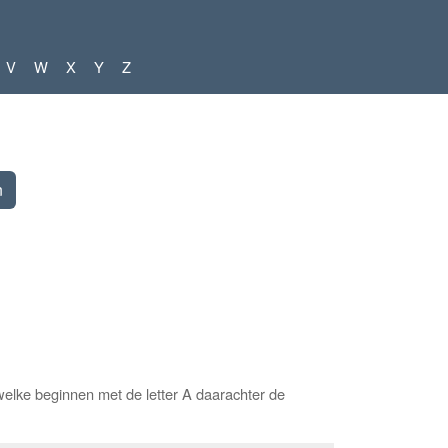
V
W
X
Y
Z
elke beginnen met de letter A daarachter de