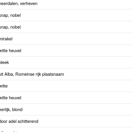
neerdalen, verheven
knap, nobel
knap, nobel
mirakel
witte heuvel
bleek
uit Alba, Romeinse rijk plaatsnaam
witte
witte heuvel
eerlijk, blond
door adel schitterend