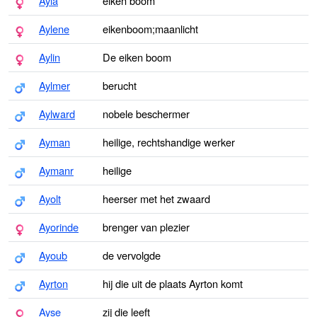
Ayla
eiken boom
Aylene
eikenboom;maanlicht
Aylin
De eiken boom
Aylmer
berucht
Aylward
nobele beschermer
Ayman
heilige, rechtshandige werker
Aymanr
heilige
Ayolt
heerser met het zwaard
Ayorinde
brenger van plezier
Ayoub
de vervolgde
Ayrton
hij die uit de plaats Ayrton komt
Ayse
zij die leeft