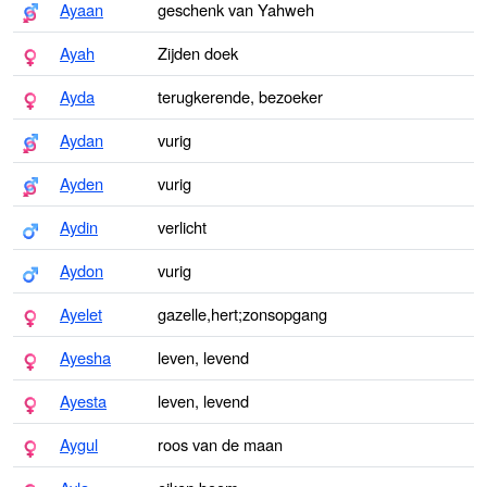
Ayaan
geschenk van Yahweh
Ayah
Zijden doek
Ayda
terugkerende, bezoeker
Aydan
vurig
Ayden
vurig
Aydin
verlicht
Aydon
vurig
Ayelet
gazelle,hert;zonsopgang
Ayesha
leven, levend
Ayesta
leven, levend
Aygul
roos van de maan