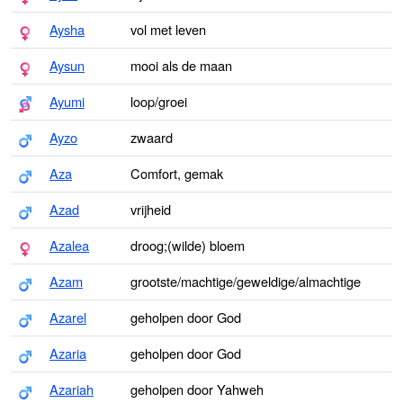
Aysha
vol met leven
Aysun
mooi als de maan
Ayumi
loop/groei
Ayzo
zwaard
Aza
Comfort, gemak
Azad
vrijheid
Azalea
droog;(wilde) bloem
Azam
grootste/machtige/geweldige/almachtige
Azarel
geholpen door God
Azaria
geholpen door God
Azariah
geholpen door Yahweh