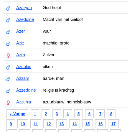
Azaryah
God helpt
Azeddine
Macht van het Geloof
Azer
vuur
Aziz
machtig, grote
Azra
Zuiver
Azuolas
eiken
Azzam
aarde, man
Azzeddine
religie is krachtig
Azzurra
azuurblauw, hemelsblauw
< Vorige
1
2
3
4
5
6
7
8
9
10
11
12
13
14
15
16
17