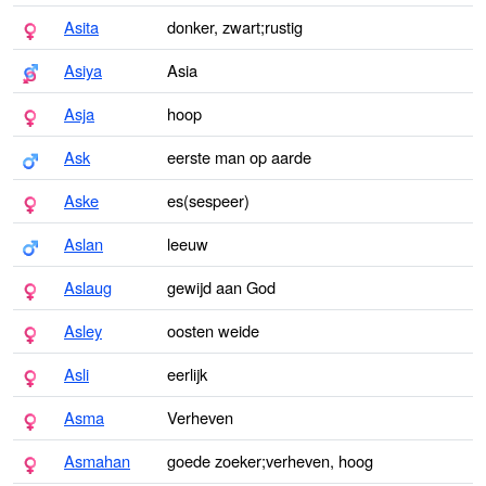
Asita
donker, zwart;rustig
Asiya
Asia
Asja
hoop
Ask
eerste man op aarde
Aske
es(sespeer)
Aslan
leeuw
Aslaug
gewijd aan God
Asley
oosten weide
Asli
eerlijk
Asma
Verheven
Asmahan
goede zoeker;verheven, hoog