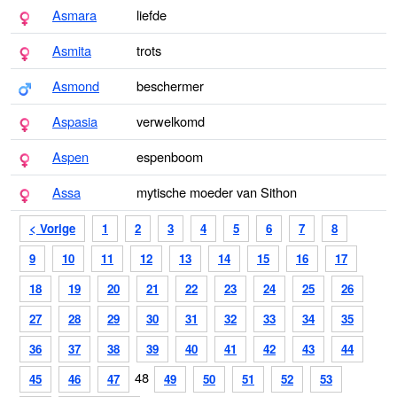
Asmara
liefde
Asmita
trots
Asmond
beschermer
Aspasia
verwelkomd
Aspen
espenboom
Assa
mytische moeder van Sithon
< Vorige
1
2
3
4
5
6
7
8
9
10
11
12
13
14
15
16
17
18
19
20
21
22
23
24
25
26
27
28
29
30
31
32
33
34
35
36
37
38
39
40
41
42
43
44
48
45
46
47
49
50
51
52
53