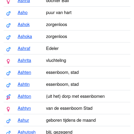
Ashna
dochter Bali
Asho
puur van hart
Ashok
zorgenloos
Ashoka
zorgenloos
Ashraf
Edeler
Ashrita
vluchteling
Ashten
essenboom, stad
Ashtin
essenboom, stad
Ashton
(uit het) dorp met essenbomen
Ashtyn
van de essenboom Stad
Ashur
geboren tijdens de maand
Ashutosh
blij, gezegend