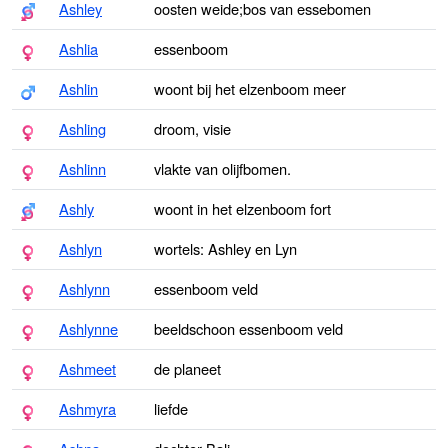
Ashley
oosten weide;bos van essebomen
Ashlia
essenboom
Ashlin
woont bij het elzenboom meer
Ashling
droom, visie
Ashlinn
vlakte van olijfbomen.
Ashly
woont in het elzenboom fort
Ashlyn
wortels: Ashley en Lyn
Ashlynn
essenboom veld
Ashlynne
beeldschoon essenboom veld
Ashmeet
de planeet
Ashmyra
liefde