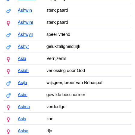
Ashwin
sterk paard
Ashwini
sterk paard
Ashwyn
speer vriend
Ashyr
gelukzaligheid;rijk
Asia
Verrijzenis
Asiah
verlossing door God
Asija
wijsgeer, broer van Brihaspati
Asim
gewilde beschermer
Asima
verdediger
Asis
zon
Asisa
rijp