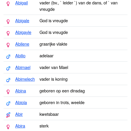
Abigail
vader (bv., ` leider `) van de dans, of ` van
vreugde
Abigale
God is vreugde
Abigayle
God is vreugde
Abilene
grasrijke vlakte
Abilio
adelaar
Abimael
vader van Mael
Abimelech
vader is koning
Abina
geboren op een dinsdag
Abiola
geboren in trots, weelde
Abir
kwetsbaar
Abira
sterk