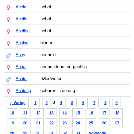
Acela
nobel
Acelin
nobel
Aceline
nobel
Acelya
bloem
Acey
eenheid
Achal
aanhoudend, bergachtig
Achiel
rivier/water
Achieng
geboren in de dag
3
< Vorige
1
2
4
5
6
7
8
9
10
11
12
13
14
15
16
17
18
19
20
21
22
23
24
25
26
27
28
29
30
31
32
33
Volgende >