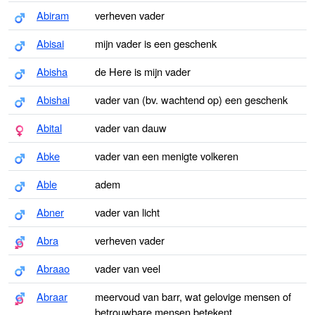
Abiram
verheven vader
Abisai
mijn vader is een geschenk
Abisha
de Here is mijn vader
Abishai
vader van (bv. wachtend op) een geschenk
Abital
vader van dauw
Abke
vader van een menigte volkeren
Able
adem
Abner
vader van licht
Abra
verheven vader
Abraao
vader van veel
Abraar
meervoud van barr, wat gelovige mensen of
betrouwbare mensen betekent