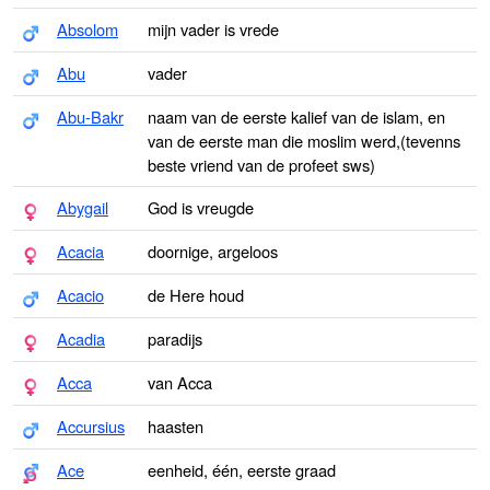
Absolom
mijn vader is vrede
Abu
vader
Abu-Bakr
naam van de eerste kalief van de islam, en
van de eerste man die moslim werd,(tevenns
beste vriend van de profeet sws)
Abygail
God is vreugde
Acacia
doornige, argeloos
Acacio
de Here houd
Acadia
paradijs
Acca
van Acca
Accursius
haasten
Ace
eenheid, één, eerste graad